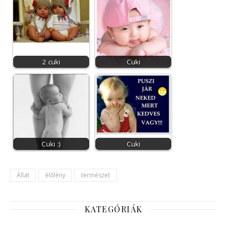
2 cuki
Cuki
Cuki :)
Cuki
Állat
élőlény
természet
KATEGÓRIÁK