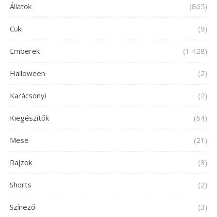
Állatok
(865)
Cuki
(9)
Emberek
(1 428)
Halloween
(2)
Karácsonyi
(2)
Kiegészítők
(64)
Mese
(21)
Rajzok
(3)
Shorts
(2)
Színező
(3)