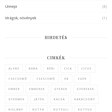
Ünnepi
(8)
Virágok, növények
(1)
HIRDETÉS
CIMKÉK
ALVÁS
BABA
BÉBI
CICA
CICUS
CSECSEMŐ
CSESCEMŐ
EB
EGÉR
EMBER
EMBEREK
GYEREK
GYEREKEK
GYERMEK
JÁTÉK
KACSA
KARÁCSONY
KISLÁNY
KUTYA
KUTYULI
KUTYUS