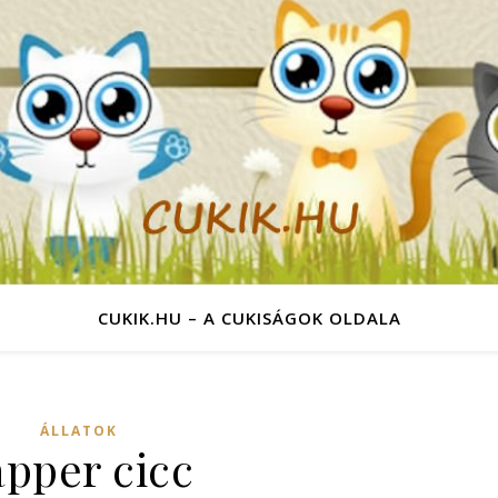
CUKIK.HU – A CUKISÁGOK OLDALA
ÁLLATOK
apper cicc