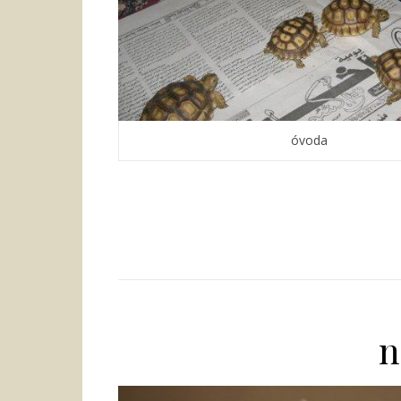
óvoda
n