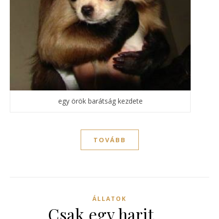
egy örök barátság kezdete
TOVÁBB
ÁLLATOK
Csak egy harit….