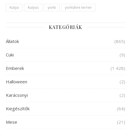
Kutya
Kutyus
yorki
yorkshire terrier
KATEGÓRIÁK
Állatok
(865)
Cuki
(9)
Emberek
(1 428)
Halloween
(2)
Karácsonyi
(2)
Kiegészítők
(64)
Mese
(21)