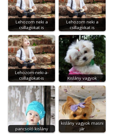
Lehozom neki a
Lehozom neki a
csillagokat is
csillagokat is
Lehozom-neki-a-
csillagokat-is
Kislány vagyok
kislány vagyok masni
pancsoló kislány
jár