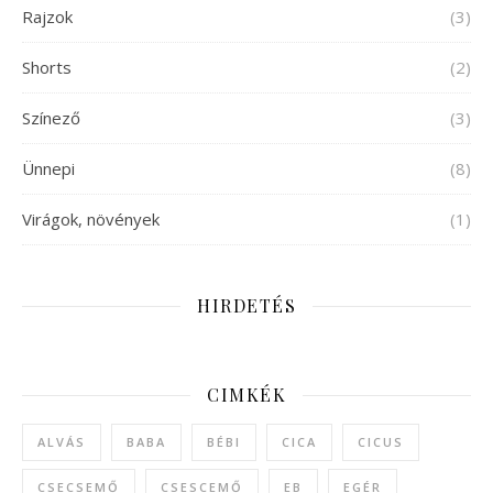
Rajzok
(3)
Shorts
(2)
Színező
(3)
Ünnepi
(8)
Virágok, növények
(1)
HIRDETÉS
CIMKÉK
ALVÁS
BABA
BÉBI
CICA
CICUS
CSECSEMŐ
CSESCEMŐ
EB
EGÉR