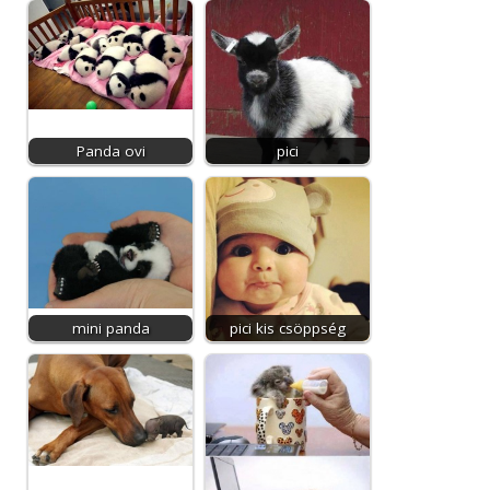
Panda ovi
pici
mini panda
pici kis csöppség