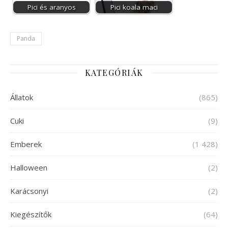
Pici és aranyos
Pici koala maci
Panda
KATEGÓRIÁK
Állatok
(865)
Cuki
(9)
Emberek
(1 428)
Halloween
(2)
Karácsonyi
(2)
Kiegészítők
(64)