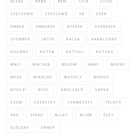
ALVÁS
BABA
BÉBI
CICA
CICUS
CSECSEMŐ
CSESCEMŐ
EB
EGÉR
EMBER
EMBEREK
GYEREK
GYEREKEK
GYERMEK
JÁTÉK
KACSA
KARÁCSONY
KISLÁNY
KUTYA
KUTYULI
KUTYUS
MACI
MACSKA
MAJOM
MAKI
MEDVE
MESE
MIKULÁS
MOSOLY
MÓKUS
NYUSZI
NYÚL
RÁGCSÁLÓ
SAPKA
SZEM
SZERETET
TERMÉSZET
TÉLAPÓ
VAU
VIRÁG
ÁLLAT
ÁLOM
ÉLET
ÉLŐLÉNY
ÜNNEP